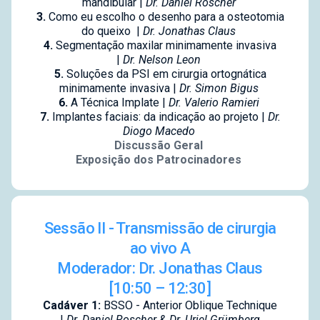
mandibular |
Dr. Daniel Roscher
3.
Como eu escolho o desenho para a osteotomia
do queixo |
Dr. Jonathas Claus
4.
Segmentação maxilar minimamente invasiva
|
Dr. Nelson Leon
5.
Soluções da PSI em cirurgia ortognática
minimamente invasiva |
Dr. Simon Bigus
6.
A Técnica Implate |
Dr. Valerio Ramieri
7.
Implantes faciais: da indicação ao projeto |
Dr.
Diogo Macedo
Discussão Geral
Exposição dos Patrocinadores
Sessão II - Transmissão de cirurgia
ao vivo A
Moderador: Dr. Jonathas Claus
[10:50 – 12:30]
Cadáver 1:
BSSO - Anterior Oblique Technique
|
Dr. Daniel Roscher & Dr. Uriel Grümberg