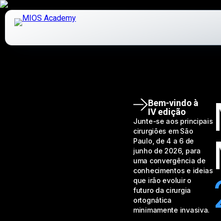
How It Works
Bem-vindo à
IV edição
Junte-se aos principais
MIOS Modules
cirurgiões em São
Paulo, de 4 a 6 de
Pricing
junho de 2026, para
uma convergência de
conhecimentos e ideias
que irão evoluir o
futuro da cirurgia
MIOS Meeting
ortognática
minimamente invasiva.
Cadaver Labs 🔒