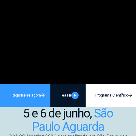
Symposiums 🔒
Registre-se agora
Teaser
Programa Científico
5 e 6 de junho,
São
Paulo Aguarda