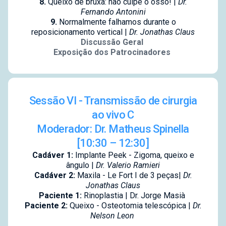
8.
Queixo de bruxa: não culpe o osso! |
Dr.
Fernando Antonini
9.
Normalmente falhamos durante o
reposicionamento vertical |
Dr. Jonathas Claus
Discussão Geral
Exposição dos Patrocinadores
Sessão VI - Transmissão de cirurgia
ao vivo C
Moderador: Dr. Matheus Spinella
[10:30 – 12:30]
Cadáver 1:
Implante Peek - Zigoma, queixo e
ângulo |
Dr. Valerio Ramieri
Cadáver 2:
Maxila - Le Fort I de 3 peças|
Dr.
Jonathas Claus
Paciente 1:
Rinoplastia | Dr. Jorge Masià
Paciente 2:
Queixo - Osteotomia telescópica |
Dr.
Nelson Leon