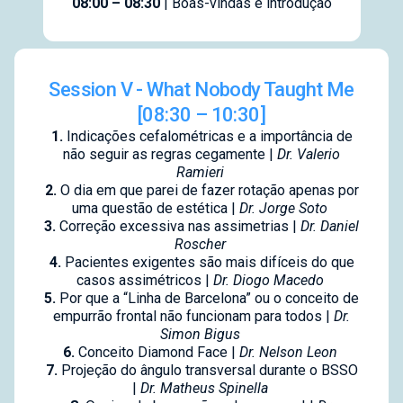
08:00 – 08:30
| Boas-vindas e introdução
Session V - What Nobody Taught Me
[08:30 – 10:30]
1.
Indicações cefalométricas e a importância de
não seguir as regras cegamente |
Dr. Valerio
Ramieri
2.
O dia em que parei de fazer rotação apenas por
uma questão de estética |
Dr. Jorge Soto
3.
Correção excessiva nas assimetrias |
Dr. Daniel
Roscher
4.
Pacientes exigentes são mais difíceis do que
casos assimétricos |
Dr. Diogo Macedo
5.
Por que a “Linha de Barcelona” ou o conceito de
empurrão frontal não funcionam para todos |
Dr.
Simon Bigus
6.
Conceito Diamond Face |
Dr. Nelson Leon
7.
Projeção do ângulo transversal durante o BSSO
|
Dr. Matheus Spinella